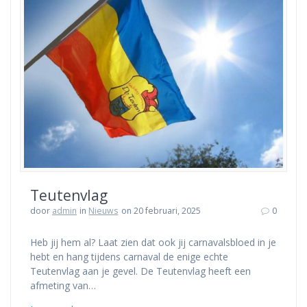
Teutenvlag
door
admin
in
Nieuws
on 20 februari, 2025
0
Heb jij hem al? Laat zien dat ook jij carnavalsbloed in je
hebt en hang tijdens carnaval de enige echte
Teutenvlag aan je gevel. De Teutenvlag heeft een
afmeting van…