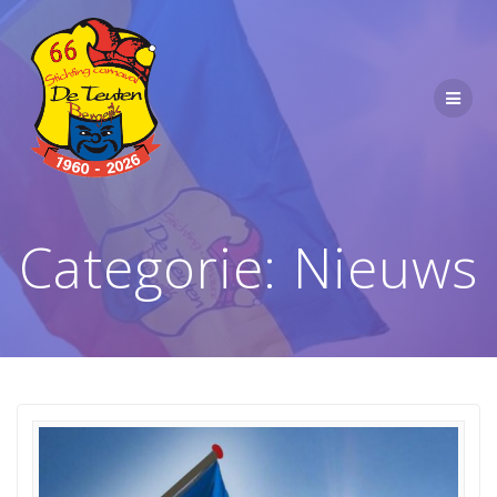
Ga
naar
de
inhoud
Categorie:
Nieuws