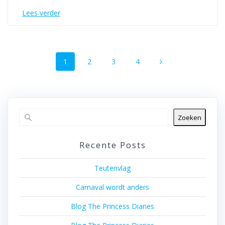
Lees verder
Berichten
Pagina
Pagina
Pagina
Pagina
1
2
3
4
navigatie
Zoeken
Recente Posts
Teutenvlag
Carnaval wordt anders
Blog The Princess Diaries