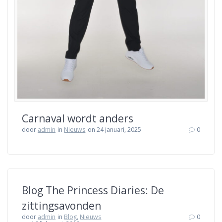
Carnaval wordt anders
door
admin
in
Nieuws
on 24 januari, 2025
0
Blog The Princess Diaries: De
zittingsavonden
door
admin
in
Blog
,
Nieuws
0