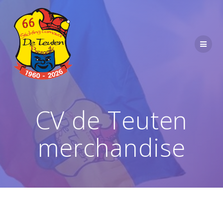
Ga
naar
de
inhoud
CV de Teuten
merchandise