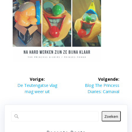
Bericht
Vorige:
Volgende:
navigatie
Vorig
Volgend
De Teutengatse vlag
Blog The Princess
bericht:
bericht:
mag weer uit
Diaries: Carnaval
Zoeken