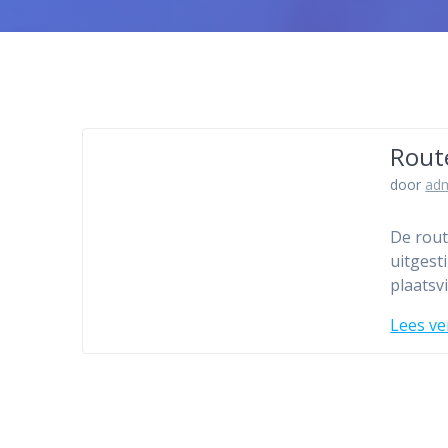
Rout
door
ad
De rout
uitgest
plaatsv
Lees ve