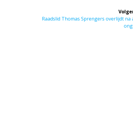
Volge
Volgend
Raadslid Thomas Sprengers overlijdt na 
bericht:
ong