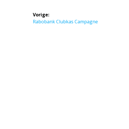
Bericht
Vorige:
navigatie
Vorig
Rabobank Clubkas Campagne
bericht: