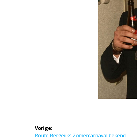
Bericht
Vorige:
Vorig
Route Bergeijks Zomercarnaval bekend