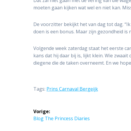
Dat zal niet gaan met de vering van die wage
moeten gaan kijken wat wel en niet kan. Mis
De voorzitter bekijkt het van dag tot dag. “I
doen is een bonus. Maar zijn gezondheid is n
Volgende week zaterdag staat het eerste ca
kans dat hij daar bij is, lijkt klein. Wie zwa
diegene die de taken overneemt. En we hopen 
Tags:
Prins Carnaval Bergeijk
Bericht
Vorige:
navigatie
Vorig
Blog The Princess Diaries
bericht: