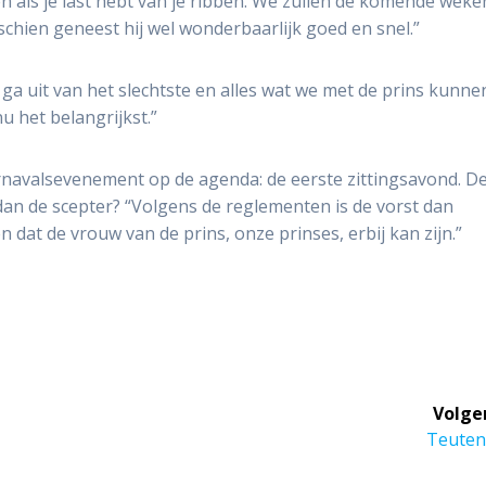
n als je last hebt van je ribben. We zullen de komende weke
schien geneest hij wel wonderbaarlijk goed en snel.”
k ga uit van het slechtste en alles wat we met de prins kunne
u het belangrijkst.”
rnavalsevenement op de agenda: de eerste zittingsavond. D
ait dan de scepter? “Volgens de reglementen is de vorst dan
dat de vrouw van de prins, onze prinses, erbij kan zijn.”
Volge
Volgen
Teuten
bericht