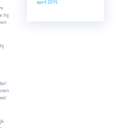
april 2015
om
e hij
een
ij
er’.
unnen
wel
jk.