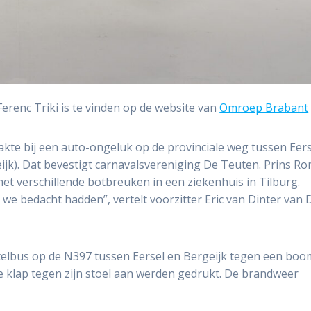
erenc Triki is te vinden op de website van
Omroep Brabant
te bij een auto-ongeluk op de provinciale weg tussen Eers
eijk). Dat bevestigt carnavalsvereniging De Teuten. Prins R
 met verschillende botbreuken in een ziekenhuis in Tilburg.
 we bedacht hadden”, vertelt voorzitter Eric van Dinter van 
telbus op de N397 tussen Eersel en Bergeijk tegen een boo
de klap tegen zijn stoel aan werden gedrukt. De brandweer