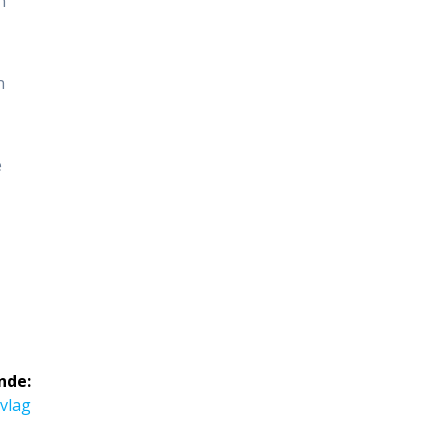
n
n
e
nde:
d
vlag
: