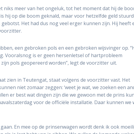
eet niks meer van het ongeluk, tot het moment dat hij de bo
 is hij op die boom geknald, maar voor hetzelfde geld stuurd
 gebotst. Het had dus nog veel erger kunnen zijn. Hij heeft 
voorzitter.
ribben, een gebroken pols en een gebroken wijsvinger op. “H
burg. Vooralsnog is er geen hersenletsel of hartprobleem
ijn pols geopereerd worden”, legt de voorzitter uit.
aat zien in Teutengat, staat volgens de voorzitter vast. Het
e kunnen niet zomaar zeggen: ‘weet je wat, we zoeken een and
ullen er best wat dingen zijn die we gewoon met de prins k
avalszaterdag voor de officiële installatie. Daar kunnen we 
t gaan. En mee op de prinsenwagen wordt denk ik ook moeili