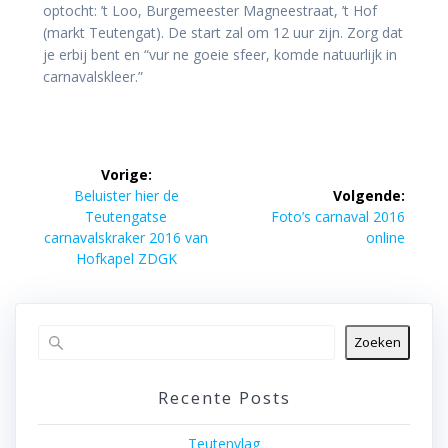
optocht: ’t Loo, Burgemeester Magneestraat, ’t Hof
(markt Teutengat). De start zal om 12 uur zijn. Zorg dat
je erbij bent en “vur ne goeie sfeer, komde natuurlijk in
carnavalskleer.”
Bericht
Vorige:
navigatie
Vorig
Beluister hier de
Volgende:
bericht:
Volgend
Teutengatse
Foto’s carnaval 2016
bericht:
carnavalskraker 2016 van
online
Hofkapel ZDGK
Zoeken
Recente Posts
Teutenvlag