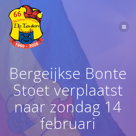
Ga
naar
de
inhoud
Bergeijkse Bonte
Stoet verplaatst
naar zondag 14
februari