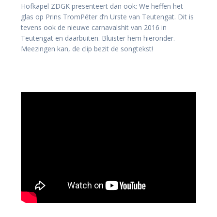
Hofkapel ZDGK presenteert dan ook: We heffen het
glas op Prins TromPéter d’n Urste van Teutengat. Dit is
tevens ook de nieuwe carnavalshit van 2016 in
Teutengat en daarbuiten. Bluister hem hieronder.
Meezingen kan, de clip bezit de songtekst!