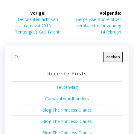
Bericht
Vorige:
Volgende:
navigatie
Vorig
Volgend
Dé talentenjacht van
Bergeijkse Bonte Stoet
bericht:
bericht:
carnaval 2016:
verplaatst naar zondag
Teutengat’s Got Talent!
14 februari
Zoeken
Recente Posts
Teutenvlag
Carnaval wordt anders
Blog The Princess Diaries
Blog The Princess Diaries
Blog The Princess Diaries