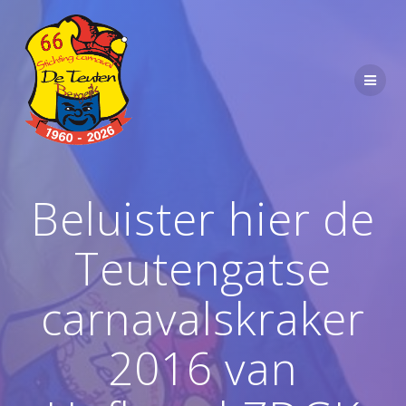
Ga
naar
de
inhoud
Beluister hier de
Teutengatse
carnavalskraker
2016 van