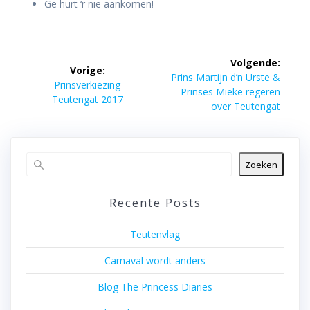
Ge hurt ‘r nie aankomen!
Bericht
Volgende:
Vorige:
navigatie
Volgend
Prins Martijn d’n Urste &
Vorig
Prinsverkiezing
bericht:
Prinses Mieke regeren
bericht:
Teutengat 2017
over Teutengat
Zoeken
Recente Posts
Teutenvlag
Carnaval wordt anders
Blog The Princess Diaries