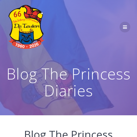
Ga
naar
de
inhoud
Blog The Princess
Diaries
Blog The Princess