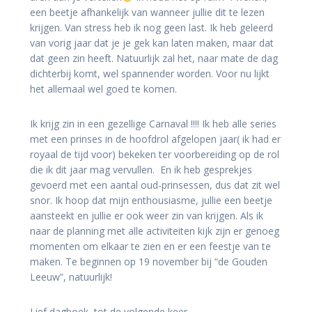
een beetje afhankelijk van wanneer jullie dit te lezen
krijgen. Van stress heb ik nog geen last. Ik heb geleerd
van vorig jaar dat je je gek kan laten maken, maar dat
dat geen zin heeft. Natuurlijk zal het, naar mate de dag
dichterbij komt, wel spannender worden. Voor nu lijkt
het allemaal wel goed te komen.
Ik krijg zin in een gezellige Carnaval !!!! Ik heb alle series
met een prinses in de hoofdrol afgelopen jaar( ik had er
royaal de tijd voor) bekeken ter voorbereiding op de rol
die ik dit jaar mag vervullen. En ik heb gesprekjes
gevoerd met een aantal oud-prinsessen, dus dat zit wel
snor. Ik hoop dat mijn enthousiasme, jullie een beetje
aansteekt en jullie er ook weer zin van krijgen. Als ik
naar de planning met alle activiteiten kijk zijn er genoeg
momenten om elkaar te zien en er een feestje van te
maken. Te beginnen op 19 november bij “de Gouden
Leeuw”, natuurlijk!
Lief dagboek, tot de volgende keer.