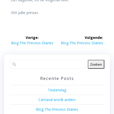
XXX jullie prinses .
Bericht
Vorige:
Volgende:
navigatie
Vorig
Volgend
Blog The Princess Diaries
Blog The Princess Diaries
bericht:
bericht:
Zoeken
Recente Posts
Teutenvlag
Carnaval wordt anders
Blog The Princess Diaries