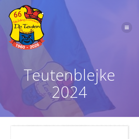
Ga
naar
de
inhoud
Teutenblejke
2024